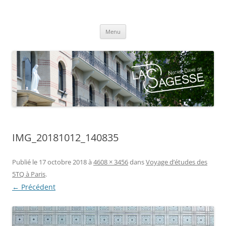
Centre scolaire Notre-Dame de la
Aller
Sagesse
Menu
au
contenu
IMG_20181012_140835
Publié le
17 octobre 2018
à
4608 × 3456
dans
Voyage d’études des
5TQ à Paris
.
← Précédent