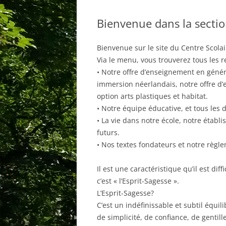
Bienvenue dans la secti
INSCRIPTIONS
INSCRIPTIONS
CONTACTER LA COLOMBE
HORAIRE
Bienvenue sur le site du Centre Scola
Via le menu, vous trouverez tous les 
ASSOCIATION
• Notre offre d’enseignement en général
CONTACTER L
immersion néerlandais, notre offre d’
option arts plastiques et habitat.
• Notre équipe éducative, et tous les 
• La vie dans notre école, notre établ
futurs.
• Nos textes fondateurs et notre règle
Il est une caractéristique qu’il est dif
c’est « l’Esprit-Sagesse ».
L’Esprit-Sagesse?
C’est un indéfinissable et subtil équili
de simplicité, de confiance, de gentill