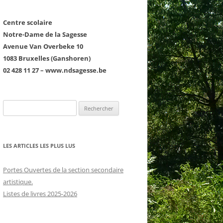
Centre scolaire
Notre-Dame de la Sagesse
Avenue Van Overbeke 10
1083 Bruxelles (Ganshoren)
02 428 11 27 – www.ndsagesse.be
COURTE ÉCHELLE
D1 : LE PREMIER DEGRÉ
D2 : LE SECOND DEGRÉ GT ET TQ
LES ARTICLES LES PLUS LUS
D3 : LE TROISIÈME DEGRÉ GT ET
TQ
Portes Ouvertes de la section secondaire
RS
LE PROJET ÉDUCATIF ET
artistique.
LES ARTS
PÉDAGOGIQUE
Listes de livres 2025-2026
LE FRANÇAIS
LE PROJET D’ÉTABLISSEMENT
NTS