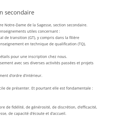
ACTUALITÉ
on secondaire
AGENDA
ire Notre-Dame de la Sagesse, section secondaire.
L’ÉQUIPE
renseignements utiles concernant :
 DES PARENTS
 de transition (GT), y compris dans la filière
CENTRE PMS
A SECTION PRIMAIRE
enseignement en technique de qualification (TQ),
NOS SPÉCIFICITÉS
détails pour une inscription chez nous.
GRILLES HORAIRES
issement avec ses diverses activités passées et projets
LES LIEUX
ment d’ordre d’intérieur.
INFOS SAGESSE
ficile de présenter. Et pourtant elle est fondamentale :
NOS TEXTES FONDATEU
SMARTSCHOOL
bre de fidélité, de générosité, de discrétion, d’efficacité,
esse, de capacité d’écoute et d’accueil.
ASSOCIATION DES PARE