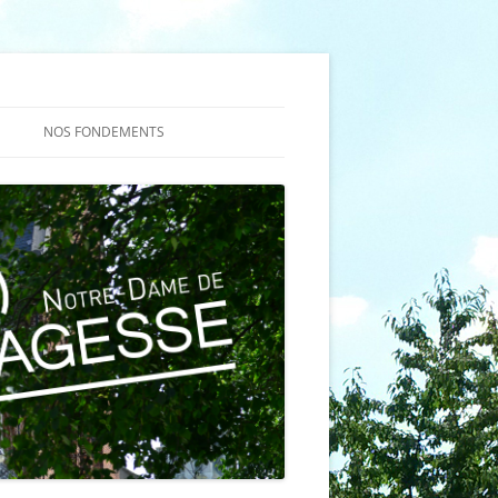
NOS FONDEMENTS
ES
NS DE LA
TION
ÈME À LA
ION
 (TQ)