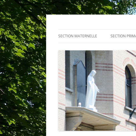
Centre scolaire Not
SECTION MATERNELLE
SECTION PRIM
PRÉSENTATION
PROJETS
ACTUALITÉ
ACTUALITÉ
ÉQUIPE
ACTIVITEITEN
CENTRE PMS
RÈGLEMENT D
SERVICES
RÈGLEMENT D
HORAIRE D’UNE JOURNÉE TYPE
TENUE VESTI
RÈGLEMENT D’ORDRE INTÉRIEUR
ÉQUIPE
COMITÉ DES FÊTES
CENTRE PMS