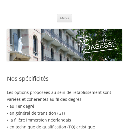
Centre scolaire Notre-Dame de la
Aller
Sagesse
Menu
au
contenu
Nos spécificités
Les options proposées au sein de l’établissement sont
variées et cohérentes au fil des degrés
• au 1er degré
• en général de transition (GT)
• la filière immersion néerlandais
• en technique de qualification (TQ) artistique