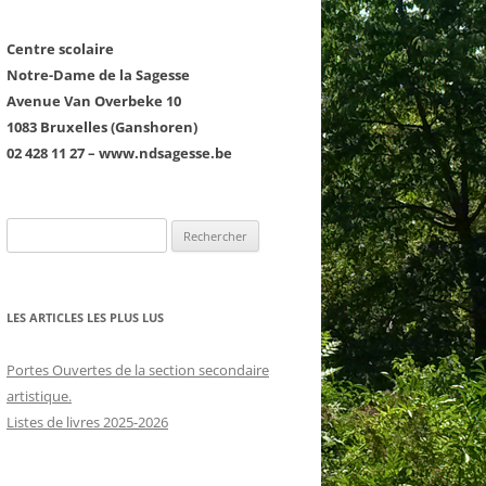
Centre scolaire
Notre-Dame de la Sagesse
Avenue Van Overbeke 10
1083 Bruxelles (Ganshoren)
02 428 11 27 – www.ndsagesse.be
COURTE ÉCHELLE
Rechercher :
D1 : LE PREMIER DEGRÉ
D2 : LE SECOND DEGRÉ GT ET TQ
LES ARTICLES LES PLUS LUS
D3 : LE TROISIÈME DEGRÉ GT ET
TQ
Portes Ouvertes de la section secondaire
RS
LE PROJET ÉDUCATIF ET
artistique.
LES ARTS
PÉDAGOGIQUE
Listes de livres 2025-2026
LE FRANÇAIS
LE PROJET D’ÉTABLISSEMENT
NTS