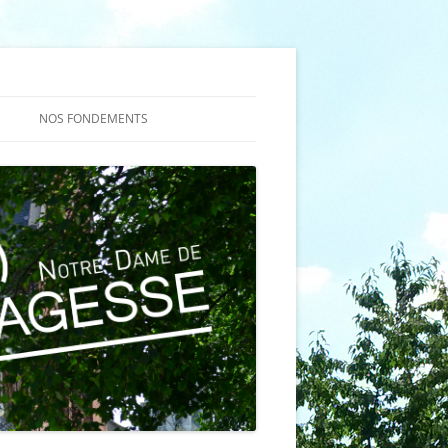
NOS FONDEMENTS
ES
NS DE LA
TION
ÈME À LA
ION
 (TQ)