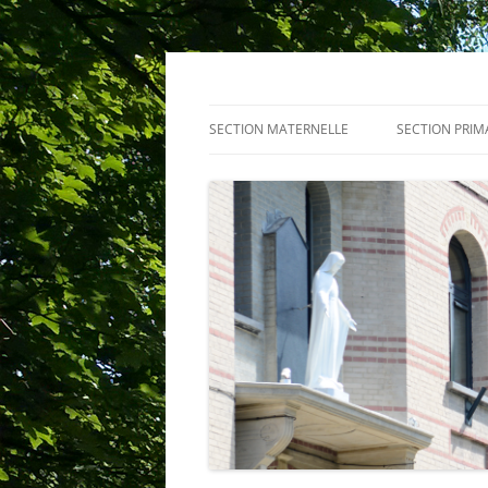
Centre scolaire Not
SECTION MATERNELLE
SECTION PRIM
PRÉSENTATION
PROJETS
ACTUALITÉ
ACTUALITÉ
ÉQUIPE
ACTIVITEITEN
CENTRE PMS
RÈGLEMENT D
SERVICES
RÈGLEMENT D
HORAIRE D’UNE JOURNÉE TYPE
TENUE VESTI
RÈGLEMENT D’ORDRE INTÉRIEUR
ÉQUIPE
COMITÉ DES FÊTES
CENTRE PMS