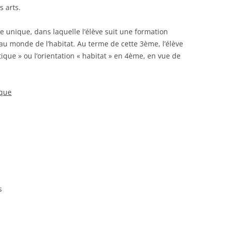
s arts.
e unique, dans laquelle l’élève suit une formation
n au monde de l’habitat. Au terme de cette 3
ème
, l’élève
tique » ou l’orientation « habitat » en 4
ème
, en vue de
ique
s