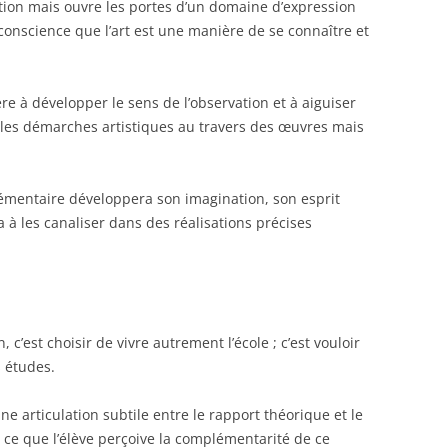
ation mais ouvre les portes d’un domaine d’expression
CONTACTER LA SECTION
 conscience que l’art est une manière de se connaître et
SECONDAIRE
e à développer le sens de l’observation et à aiguiser
nt les démarches artistiques au travers des œuvres mais
plémentaire développera son imagination, son esprit
ra à les canaliser dans des réalisations précises
n, c’est choisir de vivre autrement l’école
; c’est vouloir
 études.
e articulation subtile entre le rapport théorique et le
 ce que l’élève perçoive la complémentarité de ce