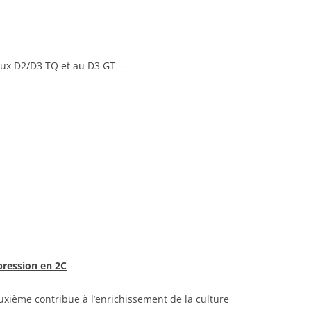
ACTUALITÉ
AGENDA
aux D2/D3 TQ et au D3 GT —
L’ÉQUIPE
 DES PARENTS
CENTRE PMS
A SECTION PRIMAIRE
NOS SPÉCIFICITÉS
GRILLES HORAIRES
LES LIEUX
INFOS SAGESSE
NOS TEXTES FONDATEU
pression en 2C
SMARTSCHOOL
uxième contribue à l’enrichissement de la culture
ASSOCIATION DES PARE