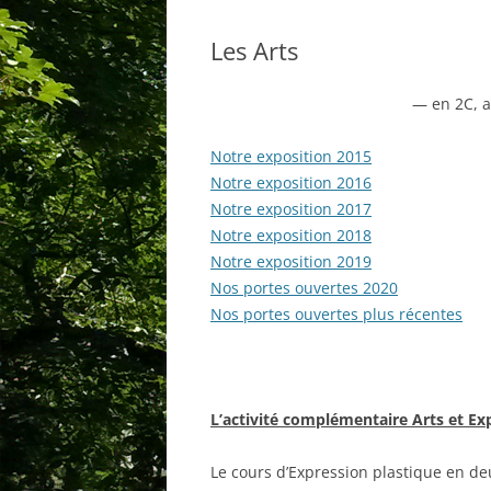
Les Arts
INSCRIPTIONS
INSCRIPTIONS
CONTACTER LA COLOMBE
HORAIRE
— en 2C, 
ASSOCIATION
Notre exposition 2015
CONTACTER L
Notre exposition 2016
Notre exposition 2017
Notre exposition 2018
Notre exposition 2019
Nos portes ouvertes 2020
Nos portes ouvertes plus récentes
L’activité complémentaire Arts et Ex
Le cours d’Expression plastique en de