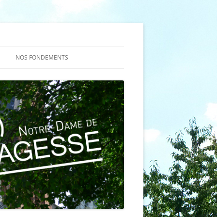
NOS FONDEMENTS
ES
NS DE LA
TION
ÈME À LA
ION
 (TQ)