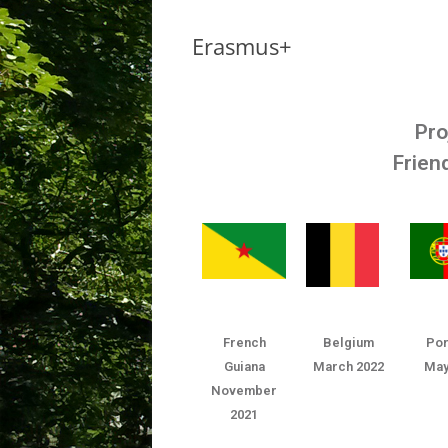
Erasmus+
INSCRIPTIONS
INSCRIPTIONS
CONTACTER LA COLOMBE
HORAIRE
ASSOCIATION
Pro
Frien
CONTACTER L
French
Belgium
Por
Guiana
March 2022
May
November
2021