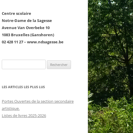
Centre scolaire
Notre-Dame de la Sagesse
Avenue Van Overbeke 10
1083 Bruxelles (Ganshoren)
02 428 11 27 – www.ndsagesse.be
COURTE ÉCHELLE
D1 : LE PREMIER DEGRÉ
D2 : LE SECOND DEGRÉ GT ET TQ
LES ARTICLES LES PLUS LUS
D3 : LE TROISIÈME DEGRÉ GT ET
TQ
Portes Ouvertes de la section secondaire
RS
LE PROJET ÉDUCATIF ET
artistique.
LES ARTS
PÉDAGOGIQUE
Listes de livres 2025-2026
LE FRANÇAIS
LE PROJET D’ÉTABLISSEMENT
NTS