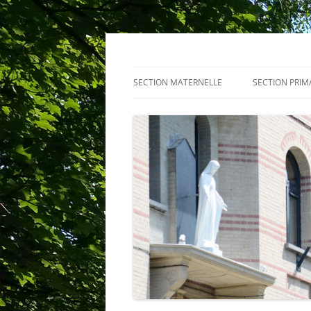
Centre scolaire Not
SECTION MATERNELLE
SECTION PRIM
PRÉSENTATION
PROJETS
ACTUALITÉ
ACTUALITÉ
ÉQUIPE
ACTIVITEITEN
CENTRE PMS
RÈGLEMENT D
SERVICES
RÈGLEMENT D
HORAIRE D’UNE JOURNÉE TYPE
TENUE VESTI
RÈGLEMENT D’ORDRE INTÉRIEUR
ÉQUIPE
COMITÉ DES FÊTES
CENTRE PMS