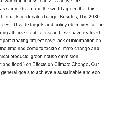
obal warming to less than 2 °C above the
 as scientists around the world agreed that this
nd impacts of climate change. Besides, The 2030
des EU-wide targets and policy objectives for the
ng all this scientific research, we have realised
f participating project have lack of information on
 the time had come to tackle climate change and
mical products, green house emmision,
ght and flood ) on Effects on Climate Change. Our
 general goals to achieve a sustainable and eco