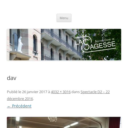
Centre scolaire Notre-Dame de la
Aller
Sagesse
Menu
au
contenu
dav
Publié le
26 janvier 2017
à
4032 × 3016
dans
Spectacle D2 – 22
décembre 2016
.
← Précédent