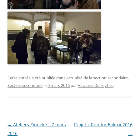
Cette entrée a été publiée dans
Actualité de la section secondaire
,
Section secondaire
le
9 mars 2016
par
Vinciane Defruytier
.
Navigation
←
Ateliers Zinneke – 7 mars
Projet « Run for Boko » 2016
des
2016
→