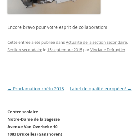
Encore bravo pour votre esprit de collaboration!
Cette entrée a été publiée dans
Actualité de la section secondaire
,
Section secondaire
le
15 septembre 2015
par
Vinciane Defruytier
.
Navigation
←
Proclamation rhéto 2015
Label de qualité européen!
→
des
articles
Centre scolaire
Notre-Dame de la Sagesse
Avenue Van Overbeke 10
1083 Bruxelles (Ganshoren)