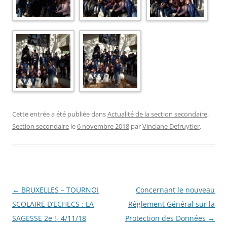
Cette entrée a été publiée dans
Actualité de la section secondaire
,
Section secondaire
le
6 novembre 2018
par
Vinciane Defruytier
.
Navigation
←
BRUXELLES – TOURNOI
Concernant le nouveau
des
SCOLAIRE D’ECHECS : LA
Règlement Général sur la
articles
SAGESSE 2e !- 4/11/18
Protection des Données
→