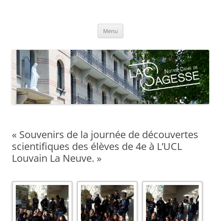
Centre scolaire Notre-Dame de la
Aller
Sagesse
Menu
au
contenu
« Souvenirs de la journée de découvertes
scientifiques des élèves de 4e à L’UCL
Louvain La Neuve. »