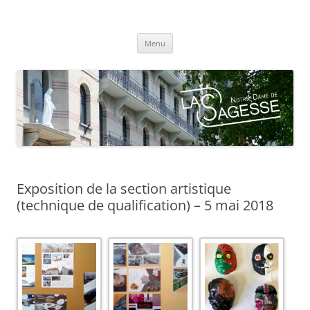
Centre scolaire Notre-Dame de la
Aller
Sagesse
Menu
au
contenu
Exposition de la section artistique
(technique de qualification) – 5 mai 2018