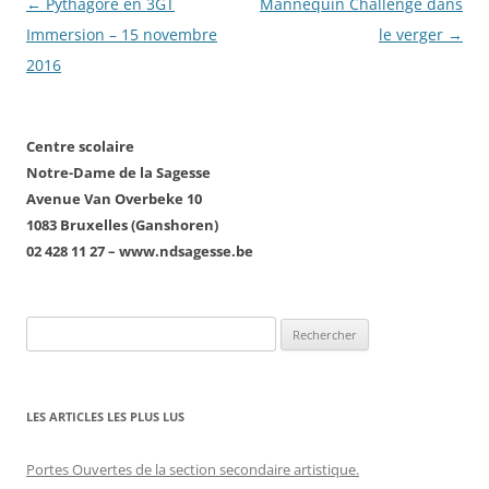
Navigation
←
Pythagore en 3GT
Mannequin Challenge dans
des
Immersion – 15 novembre
le verger
→
articles
2016
Centre scolaire
Notre-Dame de la Sagesse
Avenue Van Overbeke 10
1083 Bruxelles (Ganshoren)
02 428 11 27 – www.ndsagesse.be
Rechercher :
LES ARTICLES LES PLUS LUS
Portes Ouvertes de la section secondaire artistique.