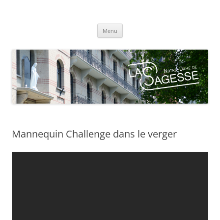
Centre scolaire Notre-Dame de la
Aller
Sagesse
Menu
au
contenu
Mannequin Challenge dans le verger