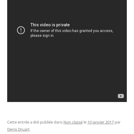
Cette entrée a été publiée dans
Non classé
le
10 janvier 2017
par
Denis Druart
.