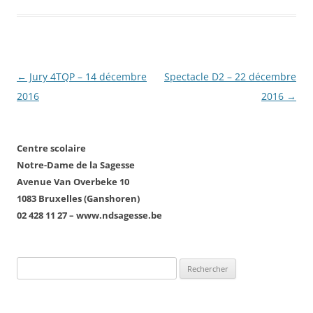
Navigation
←
Jury 4TQP – 14 décembre
Spectacle D2 – 22 décembre
des
2016
2016
→
articles
Centre scolaire
Notre-Dame de la Sagesse
Avenue Van Overbeke 10
1083 Bruxelles (Ganshoren)
02 428 11 27 – www.ndsagesse.be
Rechercher :