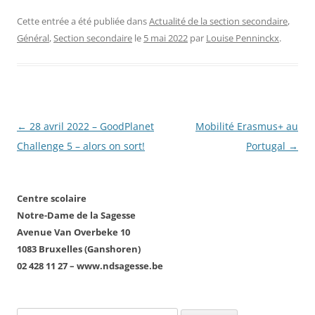
Cette entrée a été publiée dans
Actualité de la section secondaire
,
Général
,
Section secondaire
le
5 mai 2022
par
Louise Penninckx
.
Navigation
←
28 avril 2022 – GoodPlanet
Mobilité Erasmus+ au
des
Challenge 5 – alors on sort!
Portugal
→
articles
Centre scolaire
Notre-Dame de la Sagesse
Avenue Van Overbeke 10
1083 Bruxelles (Ganshoren)
02 428 11 27 – www.ndsagesse.be