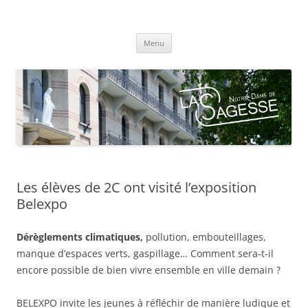
Centre scolaire Notre-Dame de la
Aller
Sagesse
Menu
au
contenu
Les élèves de 2C ont visité l’exposition
Belexpo
Dérèglements climatiques,
pollution, embouteillages,
manque d’espaces verts, gaspillage… Comment sera-t-il
encore possible de bien vivre ensemble en ville demain ?
BELEXPO invite les jeunes à réfléchir de manière ludique et