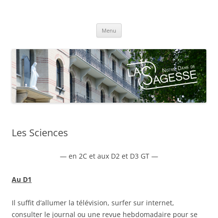
Centre scolaire Notre-Dame de la
Aller
Sagesse
Menu
au
contenu
Les Sciences
— en 2C et aux D2 et D3 GT —
Au D1
Il suffit d’allumer la télévision, surfer sur internet,
consulter le journal ou une revue hebdomadaire pour se