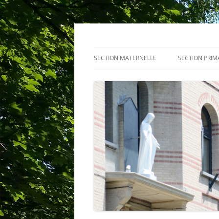
Centre scolaire Not
SECTION MATERNELLE
SECTION PRIM
PRÉSENTATION
PROJETS
ACTUALITÉ
ACTUALITÉ
ÉQUIPE
ACTIVITEITEN
CENTRE PMS
RÈGLEMENT D
SERVICES
RÈGLEMENT D
HORAIRE D’UNE JOURNÉE TYPE
TENUE VESTI
RÈGLEMENT D’ORDRE INTÉRIEUR
ÉQUIPE
COMITÉ DES FÊTES
CENTRE PMS