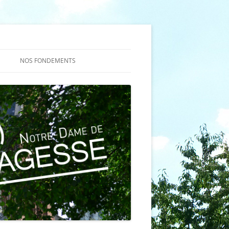
NOS FONDEMENTS
ES
NS DE LA
TION
ÈME À LA
ION
 (TQ)