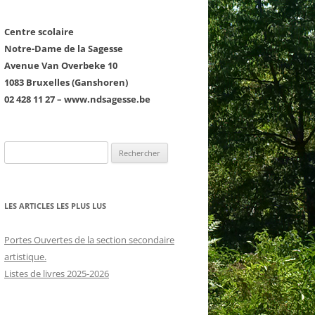
Centre scolaire
Notre-Dame de la Sagesse
Avenue Van Overbeke 10
1083 Bruxelles (Ganshoren)
02 428 11 27 – www.ndsagesse.be
COURTE ÉCHELLE
Rechercher :
D1 : LE PREMIER DEGRÉ
D2 : LE SECOND DEGRÉ GT ET TQ
LES ARTICLES LES PLUS LUS
D3 : LE TROISIÈME DEGRÉ GT ET
TQ
Portes Ouvertes de la section secondaire
RS
LE PROJET ÉDUCATIF ET
artistique.
LES ARTS
PÉDAGOGIQUE
Listes de livres 2025-2026
LE FRANÇAIS
LE PROJET D’ÉTABLISSEMENT
NTS