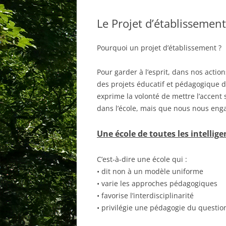
Le Projet d’établissement
INSCRIPTIONS
INSCRIPTIONS
CONTACTER LA COLOMBE
HORAIRE
Pourquoi un projet d’établissement ?
ASSOCIATION
Pour garder à l’esprit, dans nos actio
CONTACTER L
des projets éducatif et pédagogique de
exprime la volonté de mettre l’accent 
dans l’école, mais que nous nous eng
Une école de toutes les intellige
C’est-à-dire une école qui :
• dit non à un modèle uniforme
• varie les approches pédagogiques
• favorise l’interdisciplinarité
• privilégie une pédagogie du questi