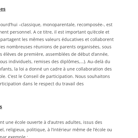
les
ujourd’hui –classique, monoparentale, recomposée-, est
nt personnel. A ce titre, il est important qu’école et
 partagent les mêmes valeurs éducatives et collaborent
r les nombreuses réunions de parents organisées, sous
urs élèves de première, assemblées de début d’année,
vous individuels, remises des diplômes,…). Au-delà du
nfants, la loi a donné un cadre à une collaboration des
ole. C’est le Conseil de participation. Nous souhaitons
rticipation dans le respect du travail des
s
nt une école ouverte à d’autres adultes, issus des
l, religieux, politique, à l’intérieur même de l’école ou
 par exemple :