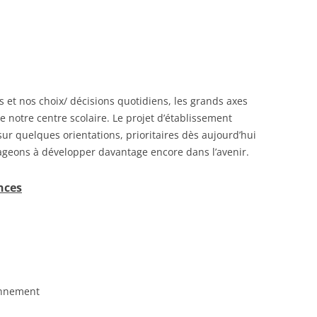
ACTUALITÉ
AGENDA
L’ÉQUIPE
 DES PARENTS
ns et nos choix/ décisions quotidiens, les grands axes
CENTRE PMS
A SECTION PRIMAIRE
 notre centre scolaire. Le projet d’établissement
NOS SPÉCIFICITÉS
sur quelques orientations, prioritaires dès aujourd’hui
ageons à développer davantage encore dans l’avenir.
GRILLES HORAIRES
nces
LES LIEUX
INFOS SAGESSE
NOS TEXTES FONDATEU
SMARTSCHOOL
onnement
ASSOCIATION DES PARE