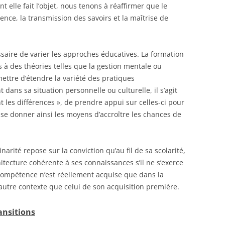
nt elle fait l’objet, nous tenons à réaffirmer que le
CONTACTER LA SECTION
ligence, la transmission des savoirs et la maîtrise de
SECONDAIRE
essaire de varier les approches éducatives. La formation
à des théories telles que la gestion mentale ou
mettre d’étendre la variété des pratiques
dans sa situation personnelle ou culturelle, il s’agit
 les différences », de prendre appui sur celles-ci pour
 se donner ainsi les moyens d’accroître les chances de
narité repose sur la conviction qu’au fil de sa scolarité,
tecture cohérente à ses connaissances s’il ne s’exerce
e compétence n’est réellement acquise que dans la
autre contexte que celui de son acquisition première.
ansitions