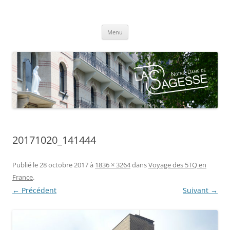
Centre scolaire Notre-Dame de la
Aller
Sagesse
Menu
au
contenu
20171020_141444
Publié le
28 octobre 2017
à
1836 × 3264
dans
Voyage des 5TQ en
France
.
← Précédent
Suivant →