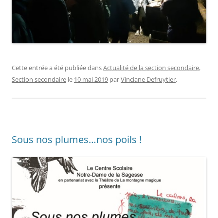
Cette entrée a été publiée dans
Actualité de la section secondaire
,
Section secondaire
le
10 mai 2019
par
Vinciane Defruytier
.
Sous nos plumes…nos poils !