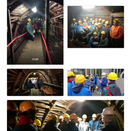
dav
mde