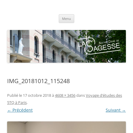
Centre scolaire Notre-Dame de la
Aller
Sagesse
Menu
au
contenu
IMG_20181012_115248
Publié le
17 octobre 2018
à
4608 × 3456
dans
Voyage d’études des
5TQ à Paris
.
← Précédent
Suivant →