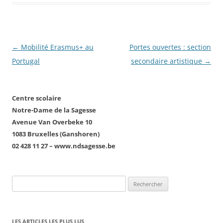
Navigation
←
Mobilité Erasmus+ au
Portes ouvertes : section
des
Portugal
secondaire artistique
→
articles
Centre scolaire
Notre-Dame de la Sagesse
Avenue Van Overbeke 10
1083 Bruxelles (Ganshoren)
02 428 11 27 – www.ndsagesse.be
Rechercher :
LES ARTICLES LES PLUS LUS