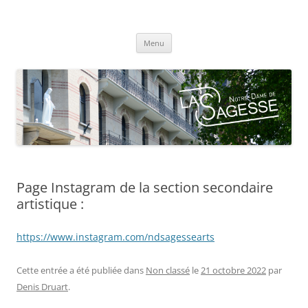
Centre scolaire Notre-Dame de la
Aller
Sagesse
Menu
au
contenu
Page Instagram de la section secondaire
artistique :
https://www.instagram.com/ndsagessearts
Cette entrée a été publiée dans
Non classé
le
21 octobre 2022
par
Denis Druart
.