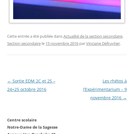
Cette entrée a été publiée dans
Actualité de la section secondaire
,
Section secondaire
le
15 novembre 2016
par
Vinciane Defruytier
.
Navigation
←
Sortie EDM 2C et 2S –
Les rhétos à
des
24+25 octobre 2016
l’Expérimentarium – 9
articles
novembre 2016
→
Centre scolaire
Notre-Dame de la Sagesse